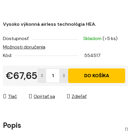
Vysoko výkonná airless technológia HEA.
Dostupnosť
Skladom
(>5 ks)
Možnosti doručenia
Kód:
554517
€67,65
DO KOŠÍKA
Jednotková cena:
Tlač
Opýtať sa
Zdieľať
Popis