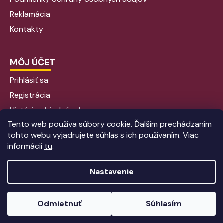
Reklamácia
Kontakty
MÔJ ÚČET
Prihlásiť sa
Registrácia
História objednávok
Tento web používa súbory cookie. Ďalším prechádzaním
tohto webu vyjadrujete súhlas s ich používaním. Viac
informácií
tu
.
Nastavenie
Odmietnuť
Súhlasím
Vytvoril Shoptet
|
Anque Media
Copyright 2026
EcoReco SK
. Všetky práva vyhradené.