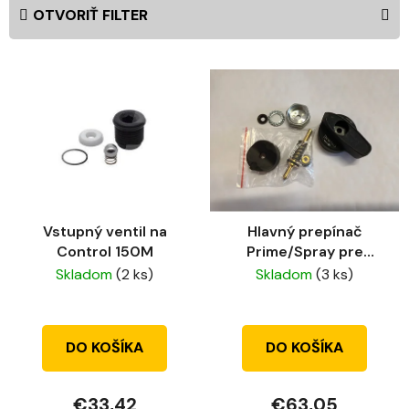
e
OTVORIŤ FILTER
n
i
V
e
ý
p
p
r
i
o
s
d
p
u
r
k
Vstupný ventil na
Hlavný prepínač
o
t
Control 150M
Prime/Spray pre
d
o
P117/P119
Skladom
(2 ks)
Skladom
(3 ks)
u
v
k
t
DO KOŠÍKA
DO KOŠÍKA
o
v
€33,42
€63,05