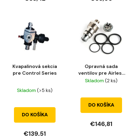
Kvapalinová sekcia
Opravná sada
pre Control Series
ventilov pre Airless
sprayer plus
Skladom
(2 ks)
Priemerné
Skladom
(>5 ks)
hodnotenie
produktu
DO KOŠÍKA
je
DO KOŠÍKA
4,5
€146,81
z
€139,51
5