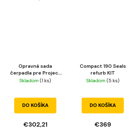
hviezdičiek.
Opravná sada
Compact 190 Seals
čerpadla pre Project
refurb KIT
Pro 117
Skladom
(1 ks)
Skladom
(5 ks)
DO KOŠÍKA
DO KOŠÍKA
€302,21
€369