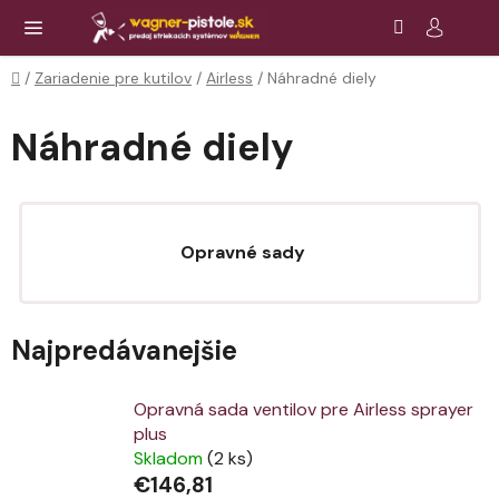
Prejsť
Hľadať
NÁ
KOŠ
na
obsah
Domov
/
Zariadenie pre kutilov
/
Airless
/
Náhradné diely
Náhradné diely
Opravné sady
Najpredávanejšie
Opravná sada ventilov pre Airless sprayer
plus
Skladom
(2 ks)
€146,81