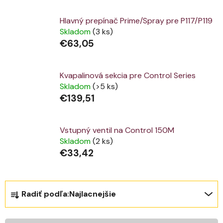
Hlavný prepínač Prime/Spray pre P117/P119
Skladom
(3 ks)
€63,05
Kvapalinová sekcia pre Control Series
Skladom
(>5 ks)
€139,51
Vstupný ventil na Control 150M
Skladom
(2 ks)
€33,42
R
Radiť podľa:
Najlacnejšie
a
d