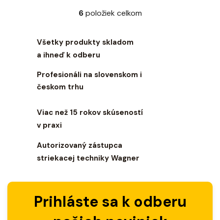
6
položiek celkom
O
v
l
Všetky produkty skladom
á
a ihneď k odberu
d
a
Profesionáli na slovenskom i
c
českom trhu
i
e
Viac než 15 rokov skúseností
p
r
v praxi
v
Autorizovaný zástupca
k
y
striekacej techniky Wagner
v
ý
p
Prihláste sa k odberu
i
s