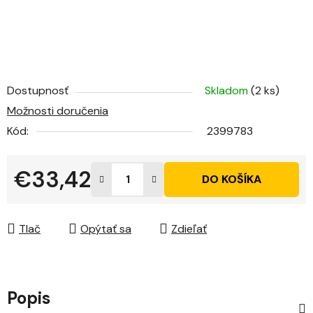
Dostupnosť
Skladom
(2 ks)
Možnosti doručenia
Kód:
2399783
€33,42
DO KOŠÍKA
Jednotková cena:
Tlač
Opýtať sa
Zdieľať
Popis