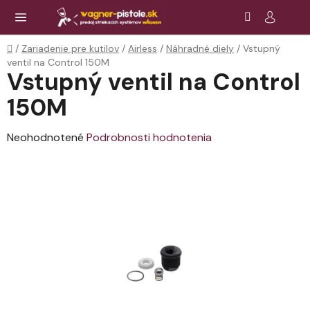
Prejsť
Hľadať
NÁ
KOŠ
na
obsah
Domov
/
Zariadenie pre kutilov
/
Airless
/
Náhradné diely
/
Vstupný
ventil na Control 150M
Vstupný ventil na Control
150M
Priemerné
Neohodnotené
Podrobnosti hodnotenia
hodnotenie
produktu
je
0,0
z
5
hviezdičiek.