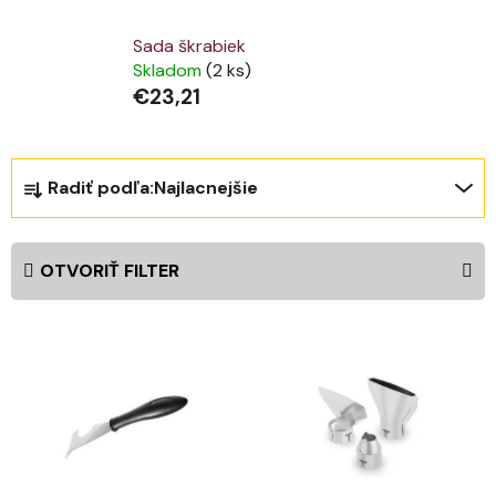
Sada škrabiek
Skladom
(2 ks)
€23,21
R
Radiť podľa:
Najlacnejšie
a
d
e
OTVORIŤ FILTER
n
i
V
e
ý
p
p
r
i
o
s
d
p
u