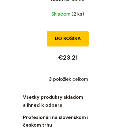
Skladom
(2 ks)
DO KOŠÍKA
€23,21
3
položiek celkom
O
v
l
Všetky produkty skladom
á
a ihneď k odberu
d
a
Profesionáli na slovenskom i
c
českom trhu
i
e