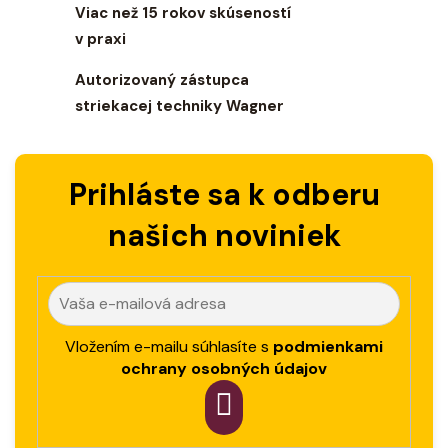
Viac než 15 rokov skúseností
p
r
v praxi
v
Autorizovaný zástupca
k
y
striekacej techniky Wagner
v
ý
p
Prihláste sa k odberu
i
s
našich noviniek
u
Vložením e-mailu súhlasíte s
podmienkami
ochrany osobných údajov
PRIHLÁSIT