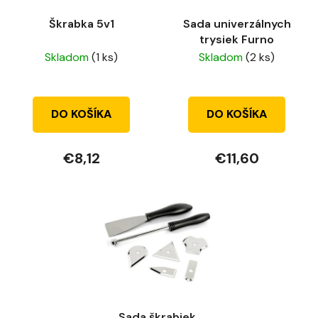
r
k
Škrabka 5v1
Sada univerzálnych
o
t
trysiek Furno
d
o
Skladom
(1 ks)
Skladom
(2 ks)
u
v
k
t
DO KOŠÍKA
DO KOŠÍKA
o
v
€8,12
€11,60
Sada škrabiek