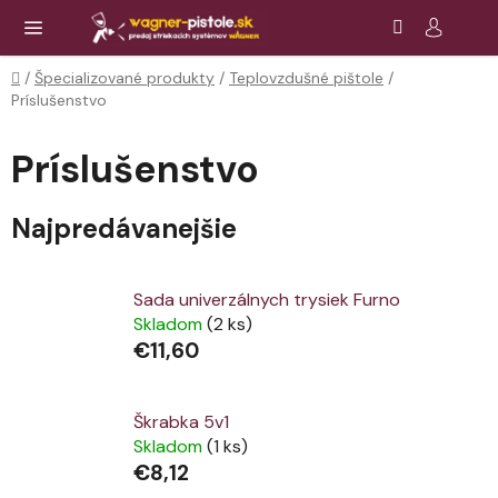
Prejsť
Hľadať
NÁ
KOŠ
na
obsah
Domov
/
Špecializované produkty
/
Teplovzdušné pištole
/
Príslušenstvo
Príslušenstvo
Najpredávanejšie
Sada univerzálnych trysiek Furno
Skladom
(2 ks)
€11,60
Škrabka 5v1
Skladom
(1 ks)
€8,12