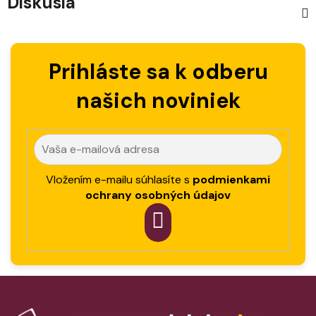
Diskusia
Prihláste sa k odberu
našich noviniek
Vložením e-mailu súhlasíte s
podmienkami
ochrany osobných údajov
PRIHLÁSIT
SA
Z
á