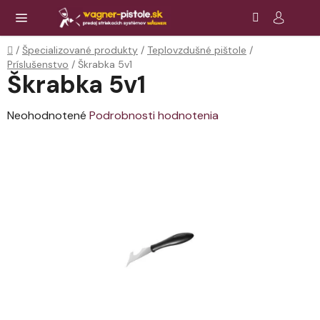
Prejsť
Hľadať
NÁ
KOŠ
na
obsah
Domov
/
Špecializované produkty
/
Teplovzdušné pištole
/
Príslušenstvo
/
Škrabka 5v1
Škrabka 5v1
Priemerné
Neohodnotené
Podrobnosti hodnotenia
hodnotenie
produktu
je
0,0
z
5
hviezdičiek.