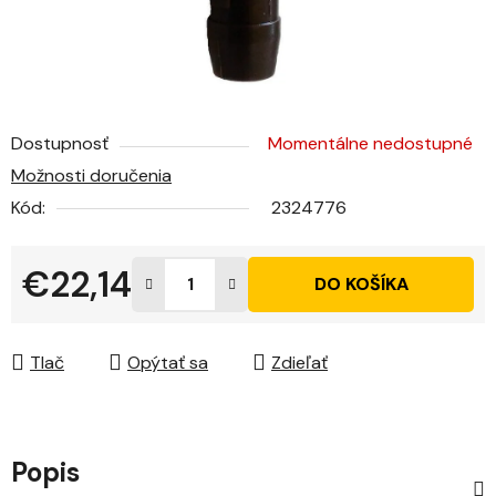
Dostupnosť
Momentálne nedostupné
Možnosti doručenia
Kód:
2324776
€22,14
DO KOŠÍKA
Jednotková cena:
Tlač
Opýtať sa
Zdieľať
Popis