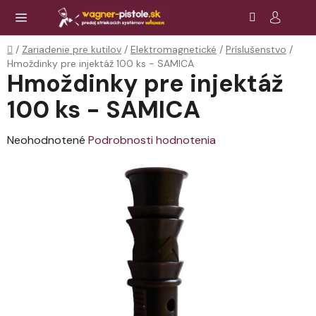
Prejsť
Hľadať
NÁ
KOŠ
na
obsah
Domov
/
Zariadenie pre kutilov
/
Elektromagnetické
/
Príslušenstvo
/
Hmoždinky pre injektáž 100 ks - SAMICA
Hmoždinky pre injektáž
100 ks - SAMICA
Priemerné
Neohodnotené
Podrobnosti hodnotenia
hodnotenie
produktu
je
0,0
z
5
hviezdičiek.