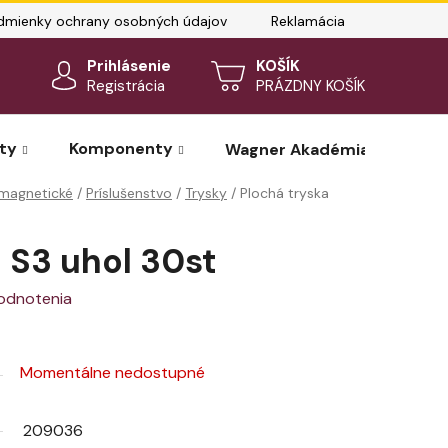
dmienky ochrany osobných údajov
Reklamácia
Kontakty
Prihlásenie
NÁKUPNÝ
Registrácia
PRÁZDNY KOŠÍK
KOŠÍK
ty
Komponenty
Wagner Akadémia – rezervá
omagnetické
/
Príslušenstvo
/
Trysky
/
Plochá tryska
 S3 uhol 30st
odnotenia
Momentálne nedostupné
209036