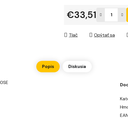
5
hviezdičiek.
€33,51
Jednotková cena:
Tlač
Opýtať sa
Popis
Diskusia
50SE
Do
Kat
Hmo
EA