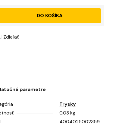
DO KOŠÍKA
Zdieľať
datočné parametre
egória
Trysky
tnosť
0.03 kg
N
4004025002359