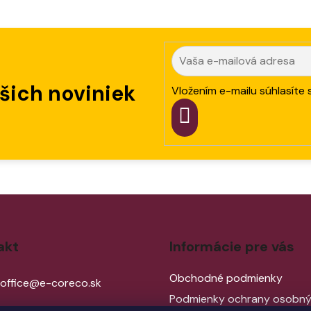
ašich noviniek
Vložením e-mailu súhlasíte 
PRIHLÁSIT
SA
akt
Informácie pre vás
Obchodné podmienky
office
@
e-coreco.sk
Podmienky ochrany osobn