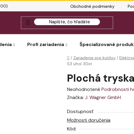
:00)
Obchodné podmienky
Po
denia
Profi zariadenia
Špecializované produk
Domov
/
Zariadenie pre kutilov
/
Elektr
S3 uhol 30st
Plochá tryska
Priemerné
Neohodnotené
Podrobnosti h
hodnotenie
Značka:
J. Wagner GmbH
produktu
Dostupnosť
je
Možnosti doručenia
0,0
Kód:
z