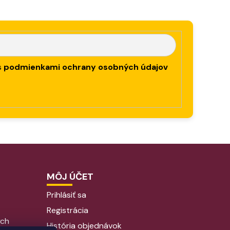
s
podmienkami ochrany osobných údajov
MÔJ ÚČET
Prihlásiť sa
Registrácia
ých
História objednávok