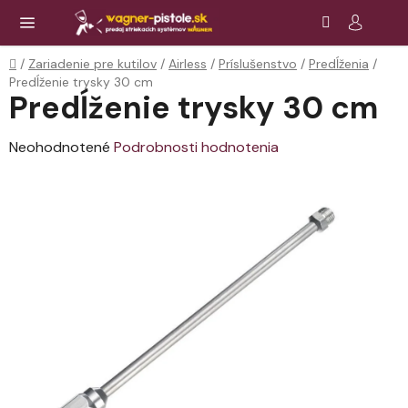
Prejsť
Hľadať
NÁ
KOŠ
na
obsah
Domov
/
Zariadenie pre kutilov
/
Airless
/
Príslušenstvo
/
Predĺženia
/
Predĺženie trysky 30 cm
Predĺženie trysky 30 cm
Priemerné
Neohodnotené
Podrobnosti hodnotenia
hodnotenie
produktu
je
0,0
z
5
hviezdičiek.