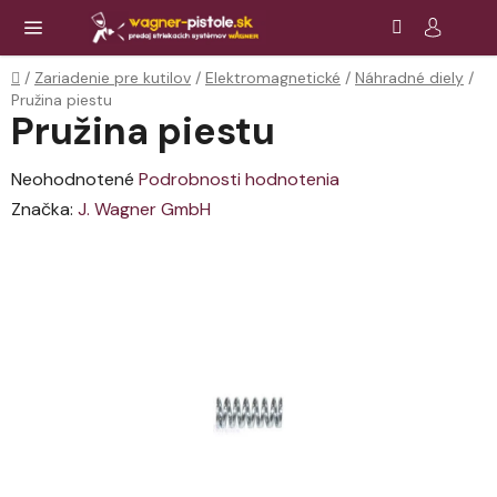
Prejsť
Hľadať
NÁ
KOŠ
na
obsah
Domov
/
Zariadenie pre kutilov
/
Elektromagnetické
/
Náhradné diely
/
Pružina piestu
Pružina piestu
Priemerné
Neohodnotené
Podrobnosti hodnotenia
hodnotenie
Značka:
J. Wagner GmbH
produktu
je
0,0
z
5
hviezdičiek.