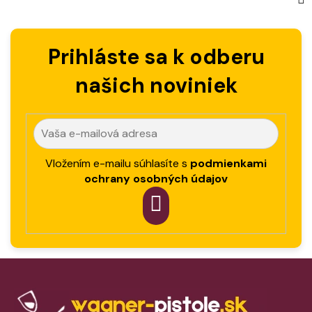
Prihláste sa k odberu
našich noviniek
Vložením e-mailu súhlasíte s
podmienkami
ochrany osobných údajov
PRIHLÁSIT
SA
Z
á
p