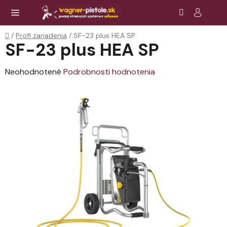
Prejsť
Hľadať
NÁ
KOŠ
na
obsah
Domov
/
Profi zariadenia
/
SF-23 plus HEA SP
SF-23 plus HEA SP
Priemerné
Neohodnotené
Podrobnosti hodnotenia
hodnotenie
produktu
je
0,0
z
5
hviezdičiek.