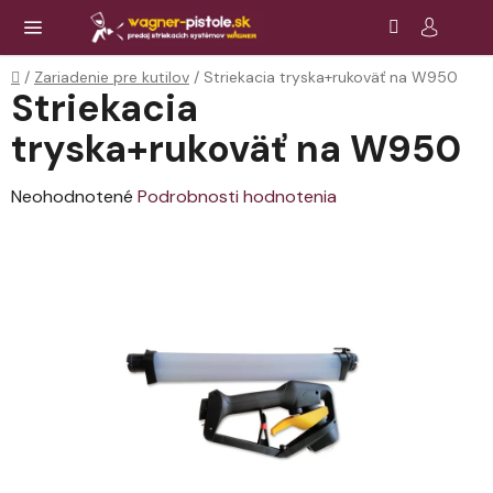
Prejsť
Hľadať
NÁ
KOŠ
na
obsah
Domov
/
Zariadenie pre kutilov
/
Striekacia tryska+rukoväť na W950
Striekacia
tryska+rukoväť na W950
Priemerné
Neohodnotené
Podrobnosti hodnotenia
hodnotenie
produktu
je
0,0
z
5
hviezdičiek.