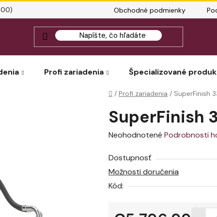
:00)
Obchodné podmienky
Po
denia
Profi zariadenia
Špecializované produk
Domov
/
Profi zariadenia
/
SuperFinish 
SuperFinish 
Priemerné
Neohodnotené
Podrobnosti h
hodnotenie
Dostupnosť
produktu
Možnosti doručenia
je
Kód:
0,0
z
5