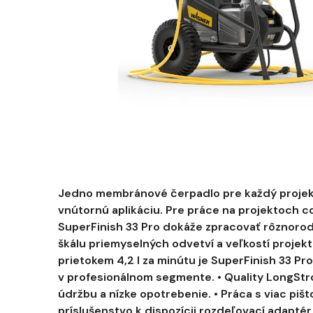
Jedno membránové čerpadlo pre každý projekt
vnútornú aplikáciu. Pre práce na projektoch c
SuperFinish 33 Pro dokáže zpracovať rôznorod
škálu priemyselných odvetví a veľkostí projekt
prietokem 4,2 l za minútu je SuperFinish 33
v profesionálnom segmente. • Quality LongStro
údržbu a nízke opotrebenie. • Práca s viac pišt
príslušenstvo k dispozícii rozdeľovací adaptér p