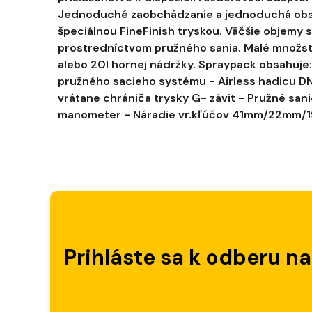
Jednoduché zaobchádzanie a jednoduchá obsl
špeciálnou FineFinish tryskou. Väčšie objemy s
prostredníctvom pružného sania. Malé množstv
alebo 20l hornej nádržky. Spraypack obsahuje
pružného sacieho systému - Airless hadicu DN6
vrátane chrániča trysky G- závit - Pružné sani
manometer - Náradie vr.kľúčov 41mm/22mm/
Prihláste sa k odberu n