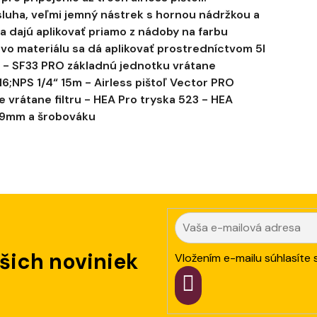
uha, veľmi jemný nástrek s hornou nádržkou a
a dajú aplikovať priamo z nádoby na farbu
o materiálu sa dá aplikovať prostredníctvom 5l
: - SF33 PRO základnú jednotku vrátane
;NPS 1/4“ 15m - Airless pištoľ Vector PRO
e vrátane filtru - HEA Pro tryska 523 - HEA
19mm a šrobováku
ašich noviniek
Vložením e-mailu súhlasíte 
PRIHLÁSIT