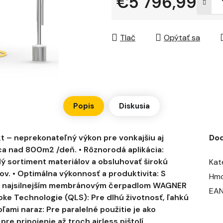
€5 796,99
hviezdičiek.
Jednotková cena:
Tlač
Opýtať sa
Popis
Diskusia
 – neprekonateľný výkon pre vonkajšiu aj
Do
ca nad 800m2 /deň. • Rôznorodá aplikácia:
ý sortiment materiálov a obsluhovať širokú
Kat
ov. • Optimálna výkonnosť a produktivita: S
Hmo
 Pro najsilnejším membránovým čerpadlom WAGNER
EA
ke Technologie (QLS): Pre dlhú životnosť, ľahkú
oľami naraz: Pre paralelné použitie je ako
re pripojenie až troch airless pištolí.