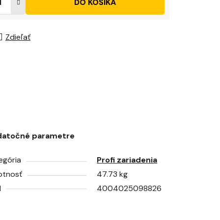
DO KOŠÍKA
Zdieľať
datočné parametre
egória
Profi zariadenia
tnosť
47.73 kg
N
4004025098826