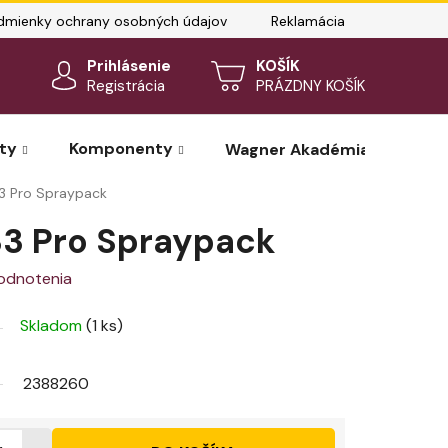
dmienky ochrany osobných údajov
Reklamácia
Kontakty
Prihlásenie
NÁKUPNÝ
Registrácia
PRÁZDNY KOŠÍK
KOŠÍK
ty
Komponenty
Wagner Akadémia – rezervá
33 Pro Spraypack
33 Pro Spraypack
odnotenia
Skladom
(1 ks)
2388260