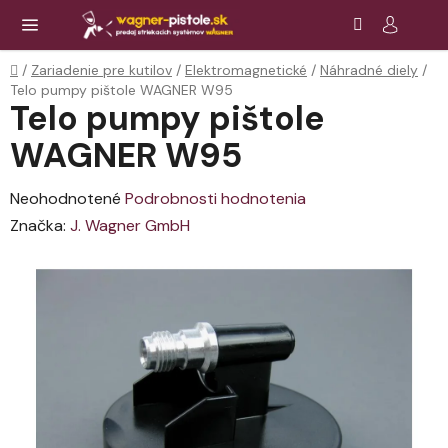
Prejsť
Hľadať
NÁ
KOŠ
na
obsah
Domov
/
Zariadenie pre kutilov
/
Elektromagnetické
/
Náhradné diely
/
Telo pumpy pištole WAGNER W95
Telo pumpy pištole
WAGNER W95
Priemerné
Neohodnotené
Podrobnosti hodnotenia
hodnotenie
Značka:
J. Wagner GmbH
produktu
je
0,0
z
5
hviezdičiek.