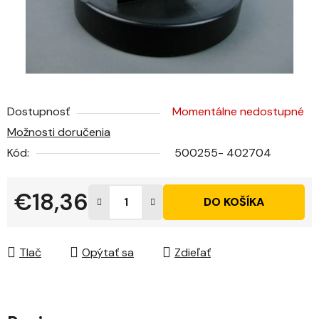
Dostupnosť
Momentálne nedostupné
Možnosti doručenia
Kód:
500255- 402704
€18,36
DO KOŠÍKA
Jednotková cena:
Tlač
Opýtať sa
Zdieľať