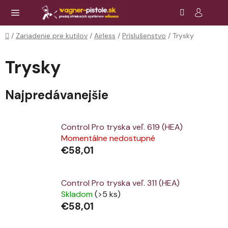
Prejsť
Hľadať
NÁ
KOŠ
na
obsah
Domov
/
Zariadenie pre kutilov
/
Airless
/
Príslušenstvo
/
Trysky
Trysky
Najpredávanejšie
Control Pro tryska veľ. 619 (HEA)
Momentálne nedostupné
€58,01
Control Pro tryska veľ. 311 (HEA)
Skladom
(>5 ks)
€58,01