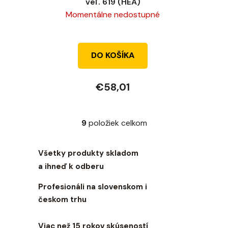
veľ. 619 (HEA)
Momentálne nedostupné
DO KOŠÍKA
€58,01
9
položiek celkom
O
v
l
Všetky produkty skladom
á
a ihneď k odberu
d
a
Profesionáli na slovenskom i
c
českom trhu
i
e
Viac než 15 rokov skúseností