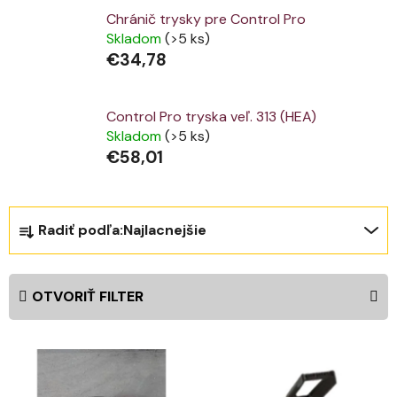
Chránič trysky pre Control Pro
Skladom
(>5 ks)
€34,78
Control Pro tryska veľ. 313 (HEA)
Skladom
(>5 ks)
€58,01
R
Radiť podľa:
Najlacnejšie
a
d
e
OTVORIŤ FILTER
n
i
V
e
ý
p
p