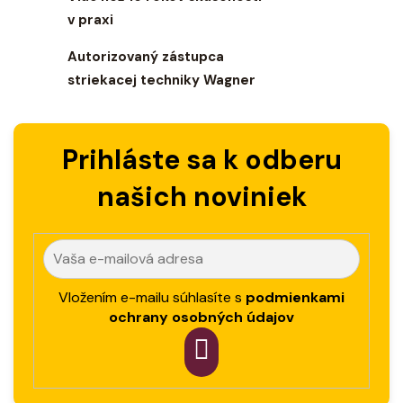
p
r
v praxi
v
Autorizovaný zástupca
k
y
striekacej techniky Wagner
v
ý
p
Prihláste sa k odberu
i
s
našich noviniek
u
Vložením e-mailu súhlasíte s
podmienkami
ochrany osobných údajov
PRIHLÁSIT