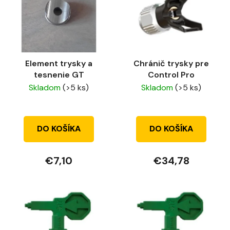
r
i
o
s
d
p
u
r
k
Element trysky a
Chránič trysky pre
o
t
tesnenie GT
Control Pro
d
o
Skladom
(>5 ks)
Skladom
(>5 ks)
u
v
k
t
DO KOŠÍKA
DO KOŠÍKA
o
v
€7,10
€34,78