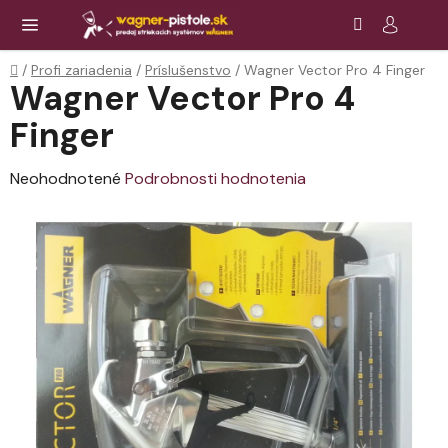
Prejsť
Hľadať
NÁ
KOŠ
na
obsah
Domov
/
Profi zariadenia
/
Príslušenstvo
/
Wagner Vector Pro 4 Finger
Wagner Vector Pro 4
Finger
Priemerné
Neohodnotené
Podrobnosti hodnotenia
hodnotenie
produktu
je
0,0
z
5
hviezdičiek.