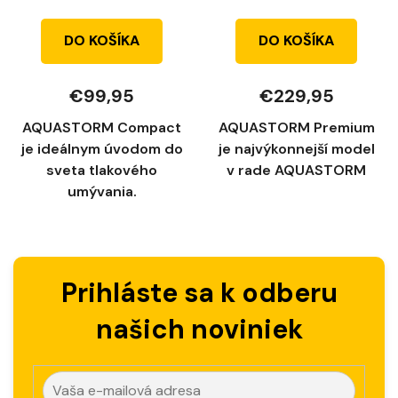
DO KOŠÍKA
DO KOŠÍKA
€99,95
€229,95
AQUASTORM Compact
AQUASTORM Premium
je ideálnym úvodom do
je najvýkonnejší model
sveta tlakového
v rade AQUASTORM
umývania.
Prihláste sa k odberu
našich noviniek