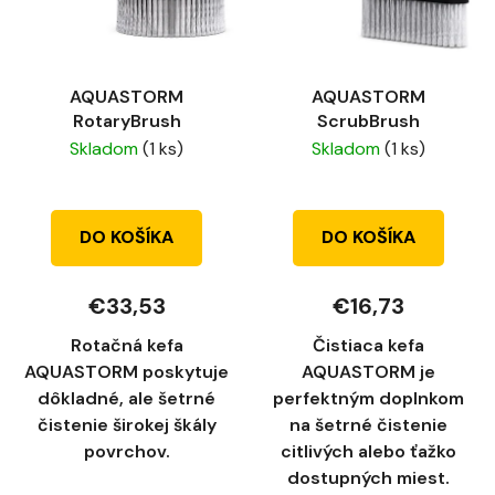
AQUASTORM
AQUASTORM
RotaryBrush
ScrubBrush
Skladom
(1 ks)
Skladom
(1 ks)
DO KOŠÍKA
DO KOŠÍKA
€33,53
€16,73
Rotačná kefa
Čistiaca kefa
AQUASTORM poskytuje
AQUASTORM je
dôkladné, ale šetrné
perfektným doplnkom
čistenie širokej škály
na šetrné čistenie
povrchov.
citlivých alebo ťažko
dostupných miest.