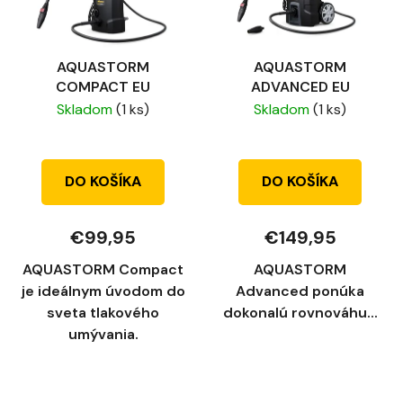
AQUASTORM
AQUASTORM
COMPACT EU
ADVANCED EU
Skladom
(1 ks)
Skladom
(1 ks)
DO KOŠÍKA
DO KOŠÍKA
€99,95
€149,95
AQUASTORM Compact
AQUASTORM
je ideálnym úvodom do
Advanced ponúka
sveta tlakového
dokonalú rovnováhu...
umývania.