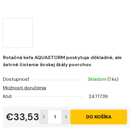
Rotačná kefa AQUASTORM poskytuje dôkladné, ale
šetrné čistenie širokej škály povrchov.
Dostupnosť
Skladom
(1 ks)
Možnosti doručenia
Kód:
2471739
€33,53
DO KOŠÍKA
Jednotková cena: