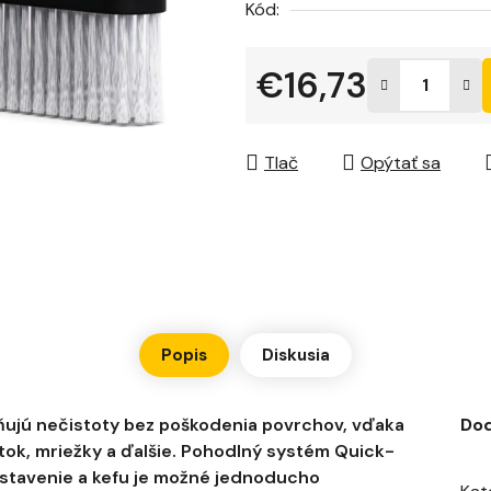
Kód:
hviezdičiek.
€16,73
Jednotková cena:
Tlač
Opýtať sa
Popis
Diskusia
aňujú nečistoty bez poškodenia povrchov, vďaka
Do
ytok, mriežky a ďalšie. Pohodlný systém Quick-
stavenie a kefu je možné jednoducho