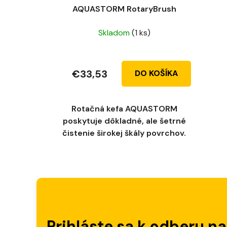
AQUASTORM RotaryBrush
Skladom
(1 ks)
€33,53
DO KOŠÍKA
Rotačná kefa AQUASTORM
poskytuje dôkladné, ale šetrné
čistenie širokej škály povrchov.
Prihláste sa k odberu n