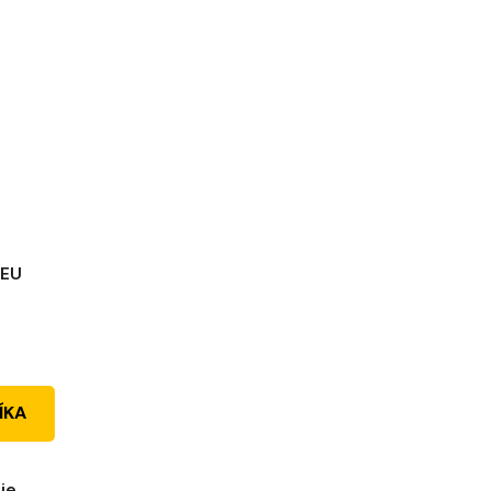
EU
ÍKA
je