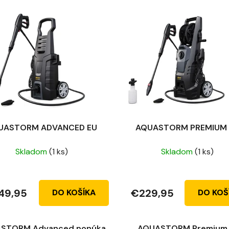
UASTORM ADVANCED EU
AQUASTORM PREMIUM 
Skladom
(1 ks)
Skladom
(1 ks)
49,95
€229,95
DO KOŠÍKA
DO KOŠ
STORM Advanced ponúka
AQUASTORM Premium 