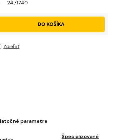
2471740
DO KOŠÍKA
Zdieľať
datočné parametre
Špecializované