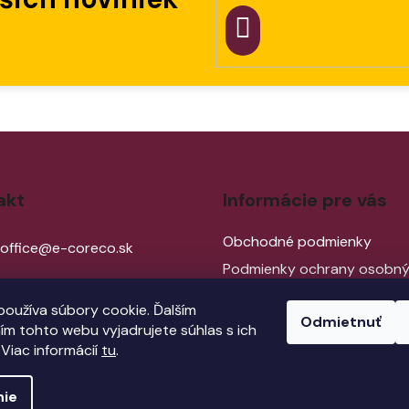
PRIHLÁSIT
SA
akt
Informácie pre vás
Obchodné podmienky
office
@
e-coreco.sk
Podmienky ochrany osobn
údajov
0948 882 850
oužíva súbory cookie. Ďalším
Reklamácia
Odmietnuť
m tohto webu vyjadrujete súhlas s ich
Kontakty
 Viac informácií
tu
.
nie