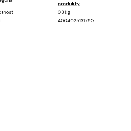
egória
produkty
tnosť
0.3 kg
N
4004025131790