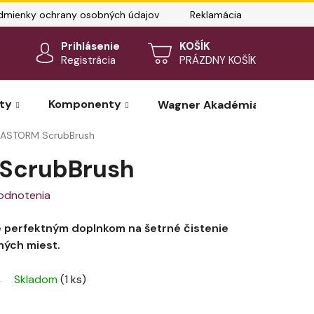
dmienky ochrany osobných údajov
Reklamácia
Kontakty
Prihlásenie
NÁKUPNÝ
Registrácia
PRÁZDNY KOŠÍK
KOŠÍK
ty
Komponenty
Wagner Akadémia – rezervá
ASTORM ScrubBrush
ScrubBrush
odnotenia
 perfektným doplnkom na šetrné čistenie
ných miest.
Skladom
(1 ks)