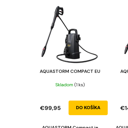
AQUASTORM COMPACT EU
AQ
Skladom
(1 ks)
€99,95
€1
DO KOŠÍKA
AQUASTORM Compact je
AQUA