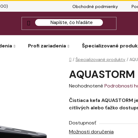
:00)
Obchodné podmienky
Po
denia
Profi zariadenia
Špecializované produk
Domov
/
Špecializované produkty
/
AQU
AQUASTORM 
Priemerné
Neohodnotené
Podrobnosti h
hodnotenie
Čistiaca kefa AQUASTORM je
produktu
citlivých alebo ťažko dostup
je
0,0
Dostupnosť
z
Možnosti doručenia
5